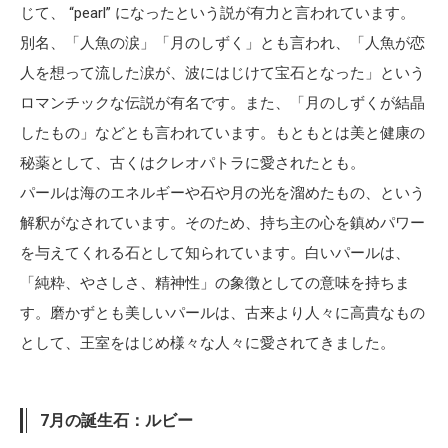
じて、 “pearl” になったという説が有力と言われています。
別名、「人魚の涙」「月のしずく」とも言われ、「人魚が恋
人を想って流した涙が、波にはじけて宝石となった」という
ロマンチックな伝説が有名です。また、「月のしずくが結晶
したもの」などとも言われています。もともとは美と健康の
秘薬として、古くはクレオパトラに愛されたとも。
パールは海のエネルギーや石や月の光を溜めたもの、という
解釈がなされています。そのため、持ち主の心を鎮めパワー
を与えてくれる石として知られています。白いパールは、
「純粋、やさしさ、精神性」の象徴としての意味を持ちま
す。磨かずとも美しいパールは、古来より人々に高貴なもの
として、王室をはじめ様々な人々に愛されてきました。
7月の誕生石：ルビー