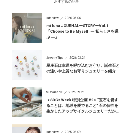
おすすめの記事
Interview
2026.03.06
mi luna JOURNALーSTORYーVol.1
「Choose to Be Myself. ― 私らしさを選
ぶ ―」
Jewelry Tips
2026.02.24
星座石は幸運を呼び込むお守り。誕生石と
の違いや上質なお守りジュエリーを紹介
Sustainable
2025.09.25
＜SDGs Week 特別企画 #2＞“宝石を愛す
ることは、地球を愛でること” 石の個性を
生かしたアップサイクルジュエリーだから
こそ見つかる「自分らしい輝き」
Interview
2025.06.09