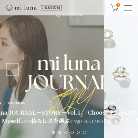
0
ONLINE STORE
Sustainable
2025.09.25
＜SDGs Week 
Jewelry Tips
2026.02.24
ーVol.1 「Choose
星座石は幸運を呼び込むお守り。誕生石との違い
は、地球を愛でるこ
を選ぶ ―」
や上質なお守りジュエリーを紹介
プサイクルジュエ
らしい輝き」