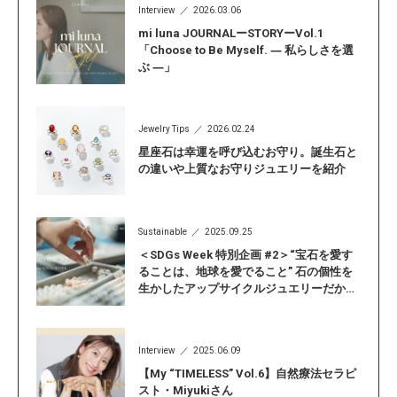
Interview
2026.03.06
mi luna JOURNALーSTORYーVol.1
「Choose to Be Myself. ― 私らしさを選
ぶ ―」
Jewelry Tips
2026.02.24
星座石は幸運を呼び込むお守り。誕生石と
の違いや上質なお守りジュエリーを紹介
Sustainable
2025.09.25
＜SDGs Week 特別企画 #2＞“宝石を愛す
ることは、地球を愛でること” 石の個性を
生かしたアップサイクルジュエリーだから
こそ見つかる「自分らしい輝き」
Interview
2025.06.09
【My “TIMELESS” Vol.6】自然療法セラピ
スト・Miyukiさん