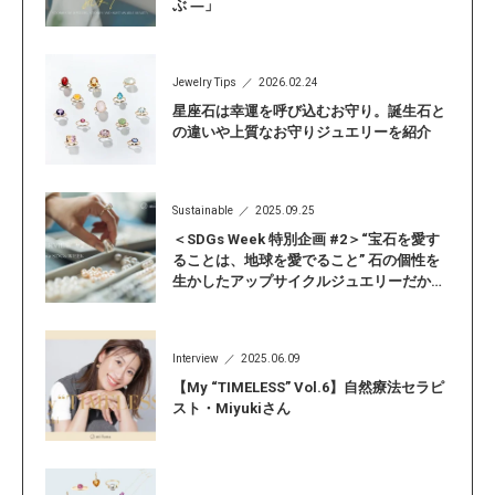
ぶ ―」
Jewelry Tips
2026.02.24
星座石は幸運を呼び込むお守り。誕生石と
の違いや上質なお守りジュエリーを紹介
Sustainable
2025.09.25
＜SDGs Week 特別企画 #2＞“宝石を愛す
ることは、地球を愛でること” 石の個性を
生かしたアップサイクルジュエリーだから
こそ見つかる「自分らしい輝き」
Interview
2025.06.09
【My “TIMELESS” Vol.6】自然療法セラピ
スト・Miyukiさん