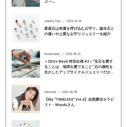
ぶ ―」
Jewelry Tips
2026.02.24
星座石は幸運を呼び込むお守り。誕生石と
の違いや上質なお守りジュエリーを紹介
Sustainable
2025.09.25
＜SDGs Week 特別企画 #2＞“宝石を愛す
ることは、地球を愛でること” 石の個性を
生かしたアップサイクルジュエリーだから
こそ見つかる「自分らしい輝き」
Interview
2025.06.09
【My “TIMELESS” Vol.6】自然療法セラピ
スト・Miyukiさん