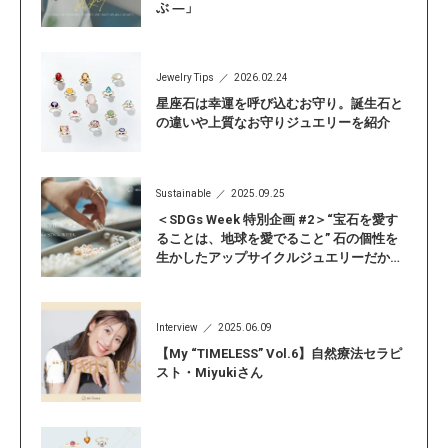
ぶ ―」
Jewelry Tips
2026.02.24
星座石は幸運を呼び込むお守り。誕生石と
の違いや上質なお守りジュエリーを紹介
Sustainable
2025.09.25
＜SDGs Week 特別企画 #2＞“宝石を愛す
ることは、地球を愛でること” 石の個性を
生かしたアップサイクルジュエリーだから
こそ見つかる「自分らしい輝き」
Interview
2025.06.09
【My “TIMELESS” Vol.6】自然療法セラピ
スト・Miyukiさん