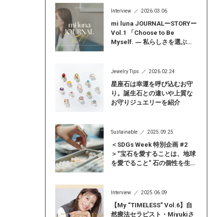
Interview
2026.03.06
mi luna JOURNALーSTORYー
Vol.1 「Choose to Be
Myself. ― 私らしさを選ぶ
―」
Jewelry Tips
2026.02.24
星座石は幸運を呼び込むお守
り。誕生石との違いや上質な
お守りジュエリーを紹介
Sustainable
2025.09.25
＜SDGs Week 特別企画 #2
＞“宝石を愛することは、地球
を愛でること” 石の個性を生か
したアップサイクルジュエリ
ーだからこそ見つかる「自分
らしい輝き」
Interview
2025.06.09
【My “TIMELESS” Vol.6】自
然療法セラピスト・Miyukiさ