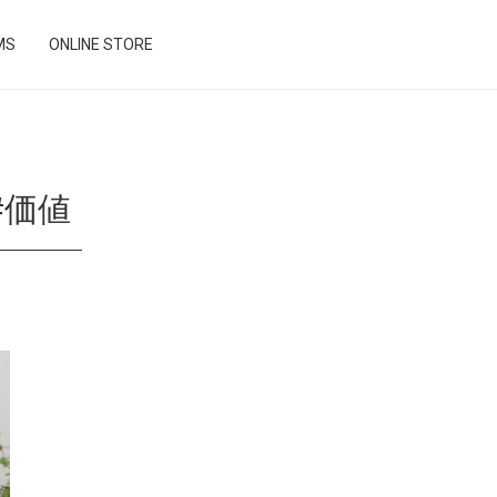
MS
ONLINE STORE
#価値