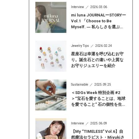
Interview
2026.03.06
mi luna JOURNALーSTORYー
Vol.1 「Choose to Be
Myself. ― 私らしさを選ぶ
―」
Jewelry Tips
2026.02.24
星座石は幸運を呼び込むお守
り。誕生石との違いや上質な
お守りジュエリーを紹介
Sustainable
2025.09.25
＜SDGs Week 特別企画 #2
＞“宝石を愛することは、地球
を愛でること” 石の個性を生か
したアップサイクルジュエリ
ーだからこそ見つかる「自分
らしい輝き」
Interview
2025.06.09
【My “TIMELESS” Vol.6】自
然療法セラピスト・Miyukiさ