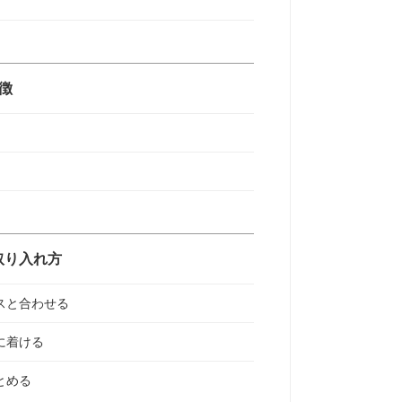
徴
取り入れ方
スと合わせる
に着ける
とめる