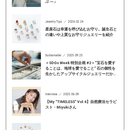
ぶ ―」
Jewelry Tips
2026.02.24
星座石は幸運を呼び込むお守り。誕生石と
の違いや上質なお守りジュエリーを紹介
Sustainable
2025.09.25
＜SDGs Week 特別企画 #2＞“宝石を愛す
ることは、地球を愛でること” 石の個性を
生かしたアップサイクルジュエリーだから
こそ見つかる「自分らしい輝き」
Interview
2025.06.09
【My “TIMELESS” Vol.6】自然療法セラピ
スト・Miyukiさん