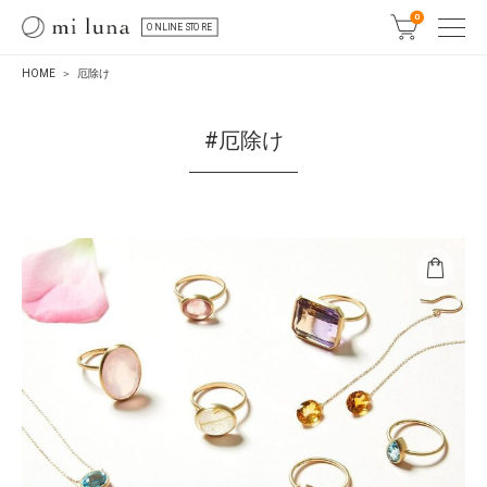
0
ONLINE STORE
HOME
厄除け
#厄除け