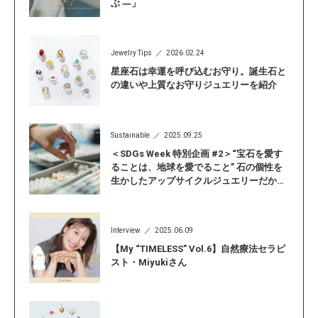
ぶ ―」
Jewelry Tips
2026.02.24
星座石は幸運を呼び込むお守り。誕生石と
の違いや上質なお守りジュエリーを紹介
Sustainable
2025.09.25
＜SDGs Week 特別企画 #2＞“宝石を愛す
ることは、地球を愛でること” 石の個性を
生かしたアップサイクルジュエリーだから
こそ見つかる「自分らしい輝き」
Interview
2025.06.09
【My “TIMELESS” Vol.6】自然療法セラピ
スト・Miyukiさん