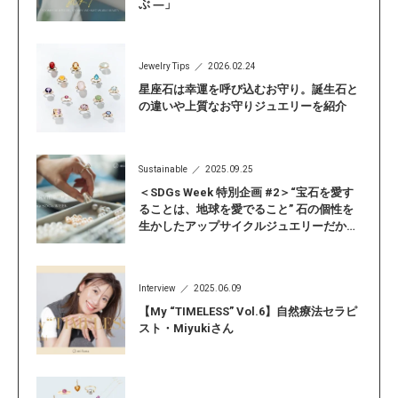
ぶ ―」
Jewelry Tips
2026.02.24
星座石は幸運を呼び込むお守り。誕生石と
の違いや上質なお守りジュエリーを紹介
Sustainable
2025.09.25
＜SDGs Week 特別企画 #2＞“宝石を愛す
ることは、地球を愛でること” 石の個性を
生かしたアップサイクルジュエリーだから
こそ見つかる「自分らしい輝き」
Interview
2025.06.09
【My “TIMELESS” Vol.6】自然療法セラピ
スト・Miyukiさん