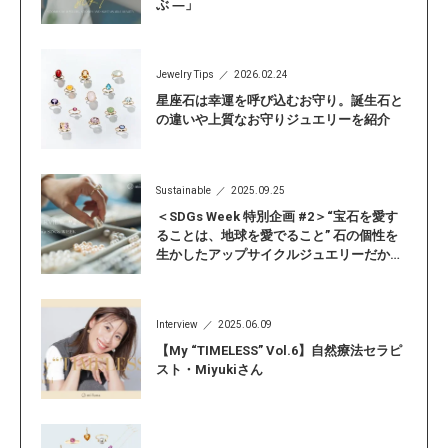
ぶ ―」
Jewelry Tips
2026.02.24
星座石は幸運を呼び込むお守り。誕生石と
の違いや上質なお守りジュエリーを紹介
Sustainable
2025.09.25
＜SDGs Week 特別企画 #2＞“宝石を愛す
ることは、地球を愛でること” 石の個性を
生かしたアップサイクルジュエリーだから
こそ見つかる「自分らしい輝き」
Interview
2025.06.09
【My “TIMELESS” Vol.6】自然療法セラピ
スト・Miyukiさん